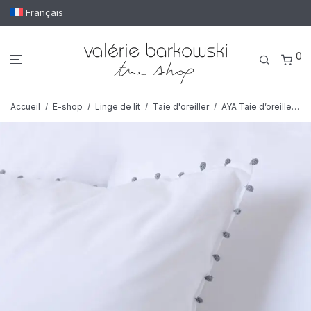
Français
0
Accueil
/
E-shop
/
Linge de lit
/
Taie d'oreiller
/
AYA Taie d’oreiller – 2 pièces