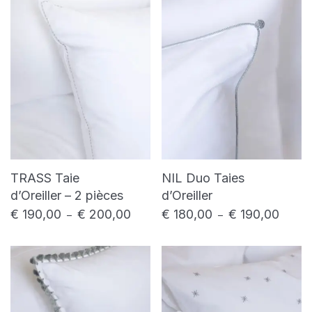
TRASS Taie
NIL Duo Taies
d’Oreiller – 2 pièces
d’Oreiller
€
190,00
€
200,00
€
180,00
€
190,00
Plage de prix : € 190,00 à € 200,00
Plage d
–
–