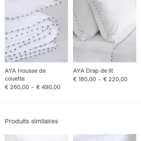
AYA Housse de
AYA Drap de lit
couette
€
180,00
€
220,00
Plage 
–
€
260,00
€
490,00
Plage de prix : € 260,00 à € 490,00
–
Produits similaires