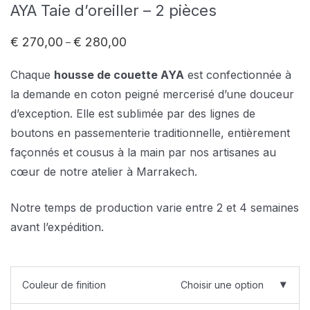
AYA Taie d’oreiller – 2 pièces
€
270,00
€
280,00
–
Plage
de
prix :
Chaque
housse de couette AYA
est confectionnée à
€ 270,00
à
la demande en coton peigné mercerisé d’une douceur
€ 280,00
d’exception. Elle est sublimée par des lignes de
boutons en passementerie traditionnelle, entièrement
façonnés et cousus à la main par nos artisanes au
cœur de notre atelier à Marrakech.
Notre temps de production varie entre 2 et 4 semaines
avant l’expédition.
Couleur de finition
Choisir une option