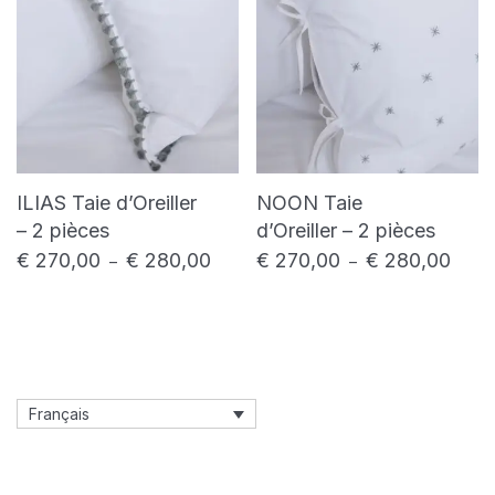
ILIAS Taie d’Oreiller
NOON Taie
– 2 pièces
d’Oreiller – 2 pièces
€
270,00
€
280,00
€
270,00
€
280,00
Plage de prix : € 270,00 à € 280,00
Plage
–
–
Français