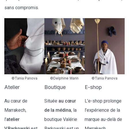
sans compromis.
©Tania Panova
©Delphine Warin
©Tania Panova
Atelier
Boutique
E-shop
Au cœur de
Située
au cœur
L’e-shop prolonge
Marrakech,
de la médina
, la
l’expérience de la
l’
atelier
boutique Valérie
marque au-delà de
V.Barkowski
est
Barkowski est un
Marrakech.