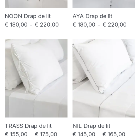
NOON Drap de lit
AYA Drap de lit
€
180,00
€
220,00
€
180,00
€
220,00
Plage de prix : € 180,00 à € 220,00
Plage 
–
–
TRASS Drap de lit
NIL Drap de lit
€
155,00
€
175,00
€
145,00
€
165,00
Plage de prix : € 155,00 à € 175,00
Plage d
–
–