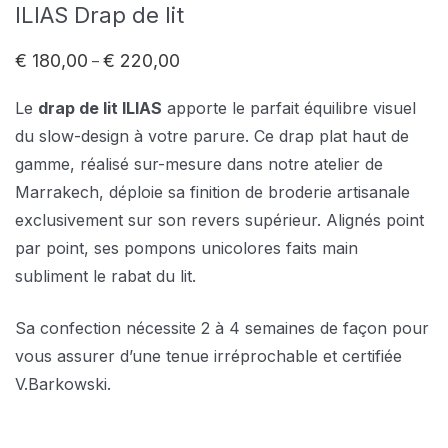
ILIAS Drap de lit
€
180,00
€
220,00
–
Plage
de
prix :
Le
drap de lit ILIAS
apporte le parfait équilibre visuel
€ 180,00
à
du slow-design à votre parure. Ce drap plat haut de
€ 220,00
gamme, réalisé sur-mesure dans notre atelier de
Marrakech, déploie sa finition de broderie artisanale
exclusivement sur son revers supérieur. Alignés point
par point, ses pompons unicolores faits main
subliment le rabat du lit.
Sa confection nécessite 2 à 4 semaines de façon pour
vous assurer d’une tenue irréprochable et certifiée
V.Barkowski.