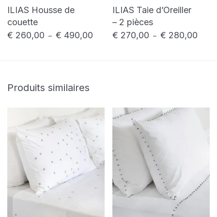
ILIAS Housse de
ILIAS Taie d’Oreiller
couette
– 2 pièces
€
260,00
€
490,00
€
270,00
€
280,00
Plage de prix : € 260,00 à € 490,00
Plage
–
–
Produits similaires