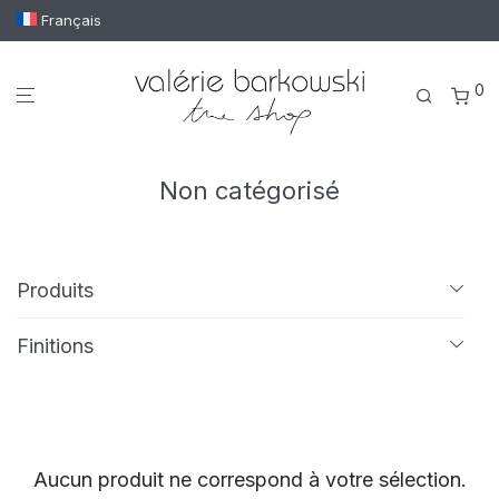
Français
0
Non catégorisé
Produits
Tout
Finitions
Linge de bain
Broderie
Passementerie
Pompons
Drap de bain
Drap de douche
Serviette de bain
Aucun produit ne correspond à votre sélection.
Serviette invité