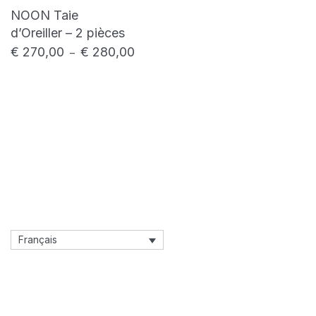
NOON Taie
d’Oreiller – 2 pièces
€
270,00
€
280,00
Plage de prix : € 270,00 à € 280,00
–
Français