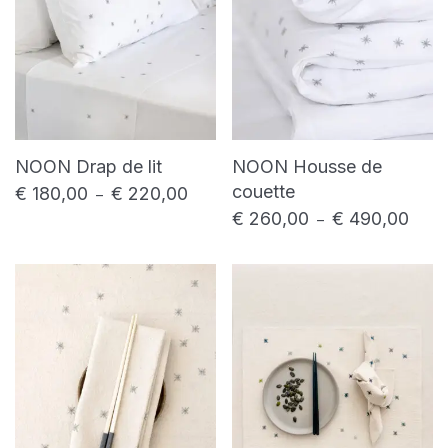
NOON Drap de lit
NOON Housse de
couette
€
180,00
€
220,00
Plage de prix : € 180,00 à € 220,00
–
€
260,00
€
490,00
Plage
–