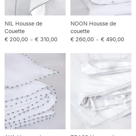
NIL Housse de
NOON Housse de
Couette
couette
€
200,00
€
310,00
€
260,00
€
490,00
Plage de prix : € 200,00 à € 310,00
Plage
–
–