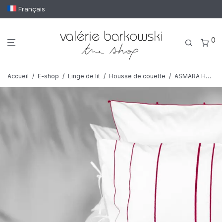
Français
0
Accueil
/
E-shop
/
Linge de lit
/
Housse de couette
/
ASMARA Housse de couette