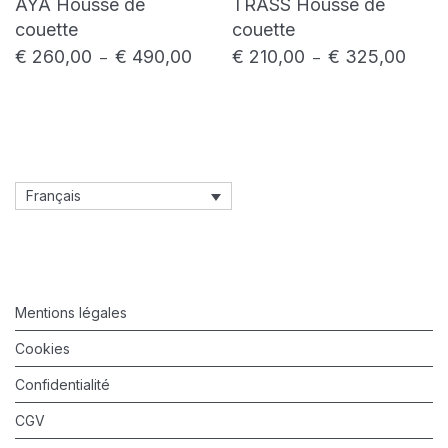
AYA Housse de
TRASS Housse de
couette
couette
€
260,00
€
490,00
€
210,00
€
325,00
Plage de prix : € 260,00 à € 490,00
Plage 
–
–
Français
Mentions légales
Cookies
Confidentialité
CGV