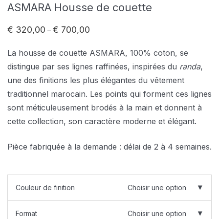
ASMARA Housse de couette
€
320,00
€
700,00
–
Plage
de
prix :
La housse de couette ASMARA, 100% coton, se
€ 320,00
à
distingue par ses lignes raffinées, inspirées du
randa
,
€ 700,00
une des finitions les plus élégantes du vêtement
traditionnel marocain. Les points qui forment ces lignes
sont méticuleusement brodés à la main et donnent à
cette collection, son caractère moderne et élégant.
Pièce fabriquée à la demande : délai de 2 à 4 semaines.
Couleur de finition
Choisir une option
Format
Choisir une option