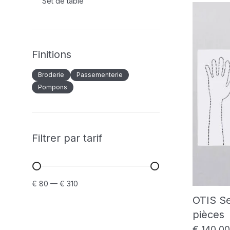
Set de table
Finitions
Broderie
Passementerie
Pompons
Filtrer par tarif
Prix
Prix
€ 80
—
€ 310
min
max
OTIS Se
pièces
€
140,00