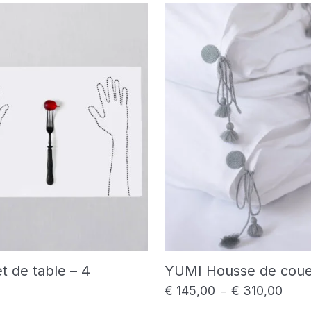
t de table – 4
YUMI Housse de coue
€
145,00
€
310,00
Plage 
–