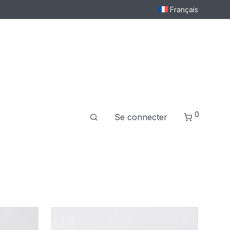
Français
0
Se connecter